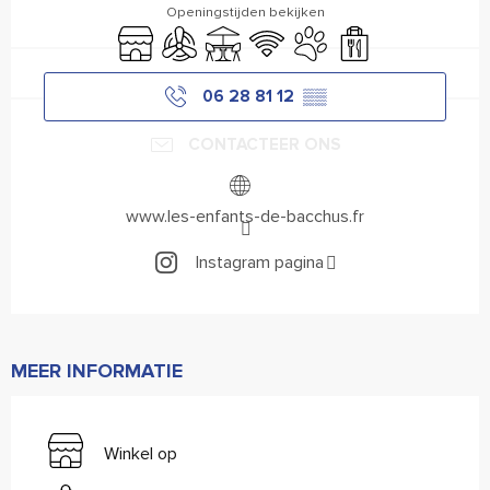
Openingstijden bekijken
Winkel op
Met airco
Terras
Wifi
Dieren toegelaten
Afhaalmaaltijden
06 28 81 12
▒▒
CONTACTEER ONS
www.les-enfants-de-bacchus.fr
Instagram pagina
MEER INFORMATIE
Winkel op