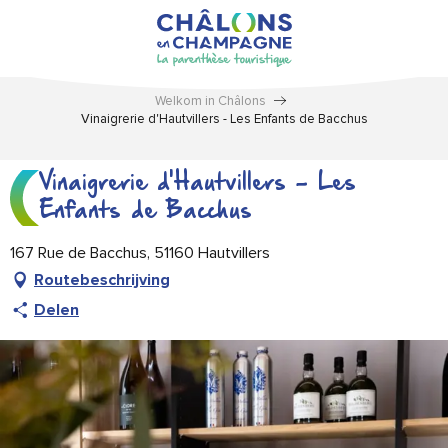
Aller
au
contenu
principal
Welkom in Châlons
Vinaigrerie d'Hautvillers - Les Enfants de Bacchus
Vinaigrerie d'Hautvillers - Les
Enfants de Bacchus
167 Rue de Bacchus, 51160 Hautvillers
Routebeschrijving
Delen