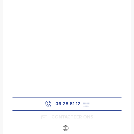
06 28 81 12
▒▒
CONTACTEER ONS