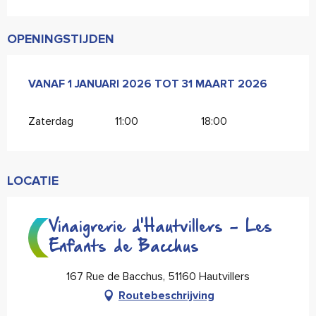
OPENINGSTIJDEN
VANAF
VANAF
1 JANUARI 2026
1 JANUARI 2026
TOT
TOT
31 MAART 2026
31 MAART 2026
Zaterdag
11:00
18:00
LOCATIE
Vinaigrerie d'Hautvillers - Les
Enfants de Bacchus
167 Rue de Bacchus, 51160 Hautvillers
Routebeschrijving