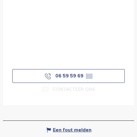
06 59 59 69
▒▒
CONTACTEER ONS
Een fout melden