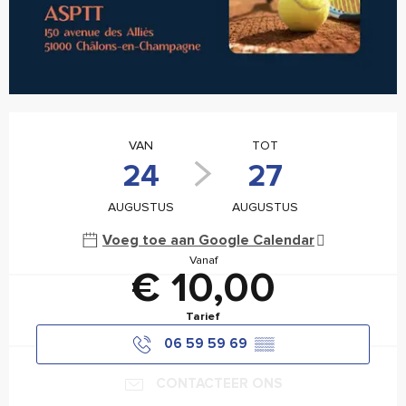
Openingstijden en contactgegevens
VAN
TOT
24
27
AUGUSTUS
AUGUSTUS
Voeg toe aan Google Calendar
Vanaf
€ 10,00
Tarief
06 59 59 69
▒▒
CONTACTEER ONS