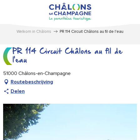
Aller
au
contenu
principal
Welkom in Châlons
PR 114 Circuit Châlons au fil de l'eau
PR 114 Circuit Châlons au fil de
l'eau
51000 Châlons-en-Champagne
Routebeschrijving
Delen