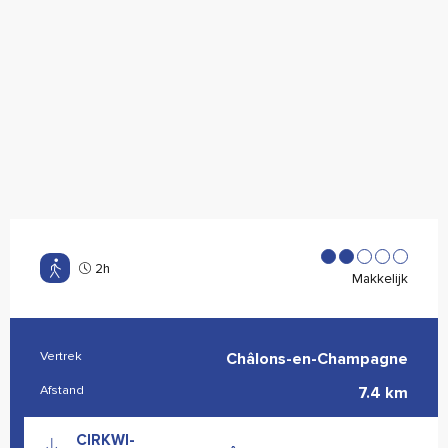
2h
Makkelijk
Vertrek
Châlons-en-Champagne
Praktische informatie
Afstand
7.4 km
Documentatie
CIRKWI-