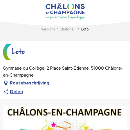
Aller
au
contenu
principal
Welkom in Châlons
Loto
Loto
Gymnase du Collège, 2 Place Saint-Étienne, 51000 Châlons-
en-Champagne
Routebeschrijving
Delen