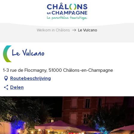
Aller
au
contenu
principal
Welkom in Châlons
Le Vulcano
Le Vulcano
1-3 rue de Flocmagny, 51000 Châlons-en-Champagne
Routebeschrijving
Delen