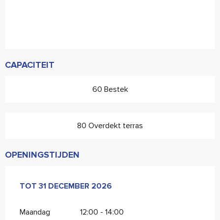
CAPACITEIT
60 Bestek
80 Overdekt terras
OPENINGSTIJDEN
VANAF
TOT
31 DECEMBER 2026
6 JANUARI 2026
TOT
31 DECEMBER 2026
Maandag
12:00 - 14:00