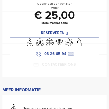
Openingstijden bekijken
Vanaf
€ 25,00
Menu volwassene
RESERVEREN
Toegang voor gehandicapten
Met airco
Terras
Wifi
Dieren toegelaten
Seminars
03 26 65 94
▒▒
CONTACTEER ONS
MEER INFORMATIE
Toegang voor gehandicapten