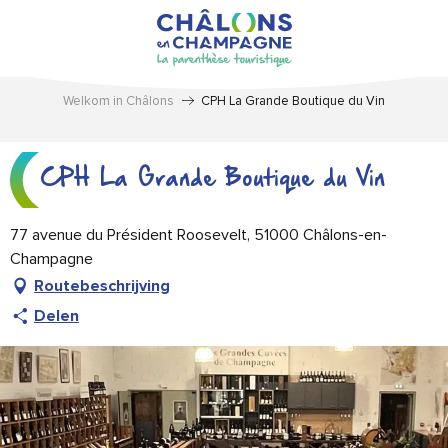
Aller
au
contenu
principal
Welkom in Châlons
CPH La Grande Boutique du Vin
CPH La Grande Boutique du Vin
77 avenue du Président Roosevelt, 51000 Châlons-en-
Champagne
Routebeschrijving
Delen