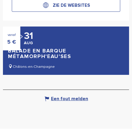
ZIE DE WEBSITES
25
31
vanaf
5
€
JUN
AUG
BALADE EN BARQUE
MÉTAMORPH'EAU'SES
Châlons-en-Champagne
Een fout melden