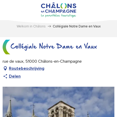
Aller
au
contenu
principal
Welkom in Châlons
Collégiale Notre Dame en Vaux
Collégiale Notre Dame en Vaux
rue de vaux, 51000 Châlons-en-Champagne
Routebeschrijving
Delen