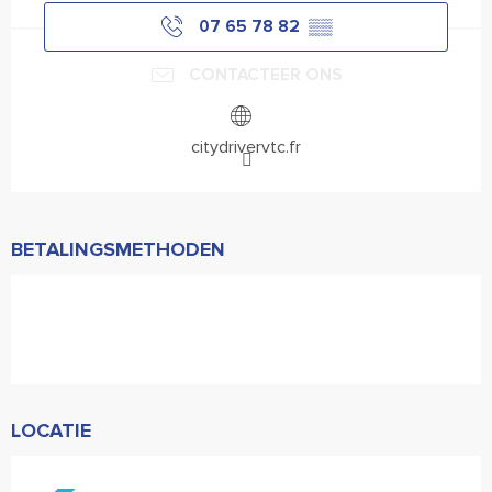
07 65 78 82
▒▒
CONTACTEER ONS
citydrivervtc.fr
BETALINGSMETHODEN
LOCATIE