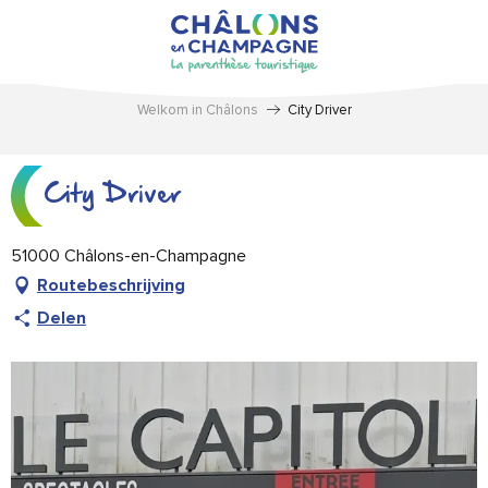
Aller
au
contenu
principal
Welkom in Châlons
City Driver
City Driver
51000 Châlons-en-Champagne
Routebeschrijving
Delen