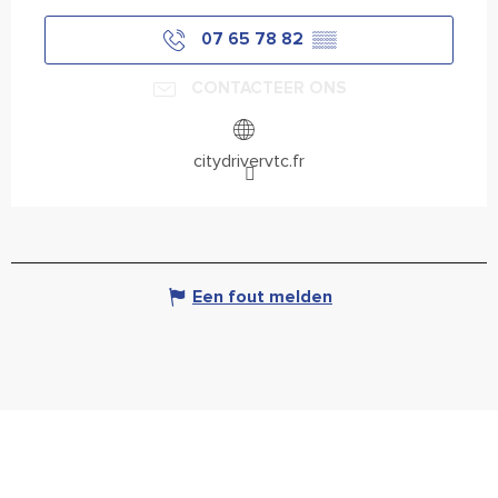
07 65 78 82
▒▒
CONTACTEER ONS
citydrivervtc.fr
Een fout melden