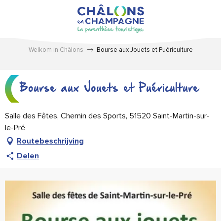
Aller
au
contenu
principal
Welkom in Châlons
Bourse aux Jouets et Puériculture
Bourse aux Jouets et Puériculture
Salle des Fêtes, Chemin des Sports, 51520 Saint-Martin-sur-
le-Pré
Routebeschrijving
Delen